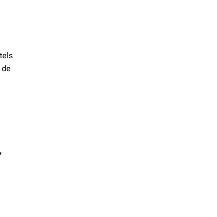
tels
t de
y