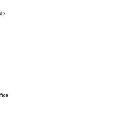
 de
fice